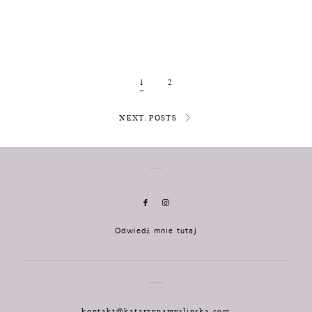
1
2
NEXT. POSTS
Odwiedź mnie tutaj
kontakt@katarzynamyslinska.com