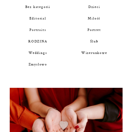
KONTAKT
Bez kategorii
Dzieci
Editorial
Miłość
UMÓW SIĘ ZE MNĄ →
Portraits
Portret
RODZINA
Ślub
Weddings
Wizerunkowe
Zmysłowo