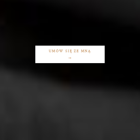
UMÓW SIĘ ZE MNĄ
→