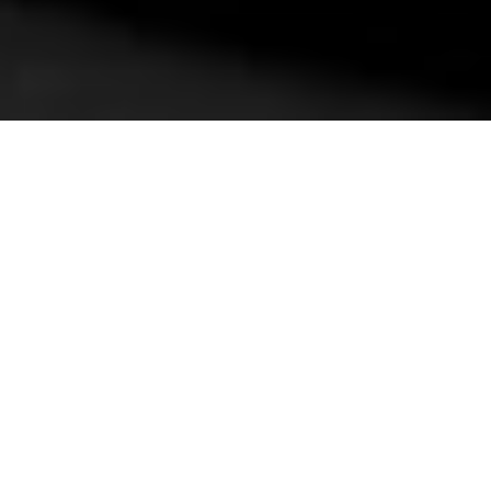
CZEŚĆ! JAK MIŁO, ŻE TU
JESTEŚ!