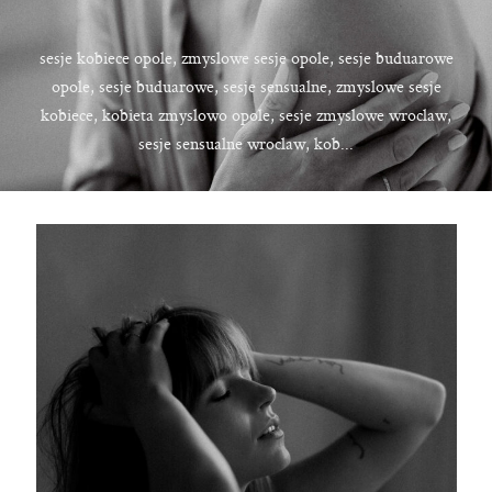
KONTAKT
sesje kobiece opole, zmyslowe sesje opole, sesje buduarowe
UMÓW SIĘ ZE MNĄ →
opole, sesje buduarowe, sesje sensualne, zmyslowe sesje
kobiece, kobieta zmyslowo opole, sesje zmyslowe wroclaw,
sesje sensualne wroclaw, kob...