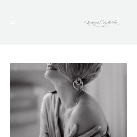
HOME
PORTFOLIO
BLOG
ALBUMY
O MNIE