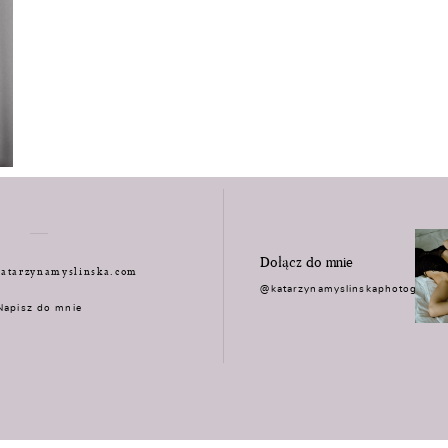
Dołącz do mnie
atarzynamyslinska.com
@katarzynamyslinskaphotograph
Napisz do mnie