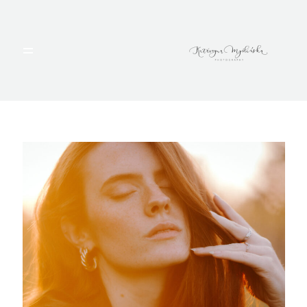
HOME
PORTFOLIO
BLOG
ALBUMY
O MNIE