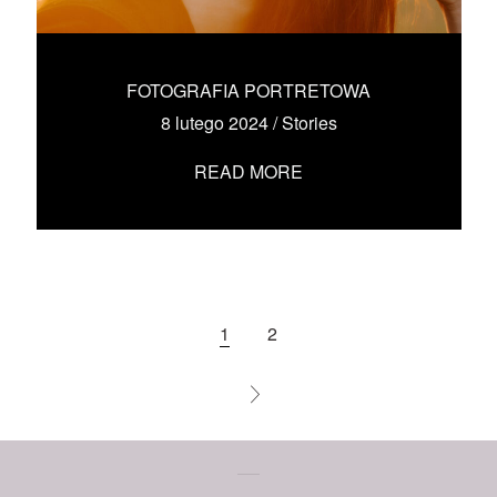
KONTAKT
UMÓW SIĘ ZE MNĄ →
FOTOGRAFIA PORTRETOWA
8 lutego 2024
/
Stories
READ MORE
1
2