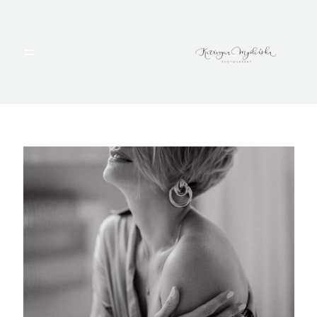
HOME
PORTFOLIO
BLOG
ALBUMY
O MNIE