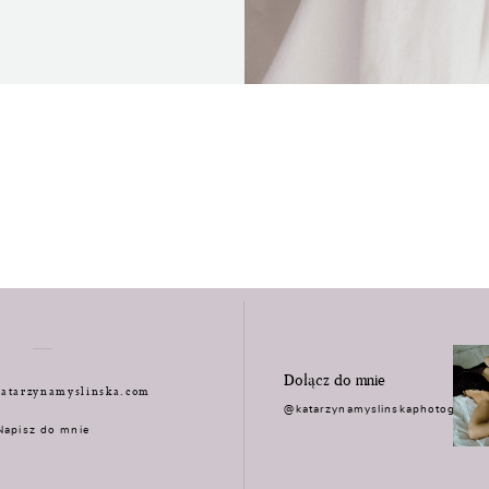
Dołącz do mnie
atarzynamyslinska.com
@katarzynamyslinskaphotograph
Napisz do mnie