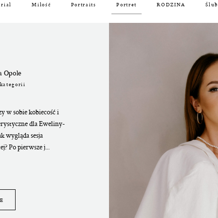
orial
Miłość
Portraits
Portret
RODZINA
Ślu
a Opole
kategorii
y w sobie kobiecość i
erystyczne dla Eweliny-
Jak wygląda sesja
? Po pierwsze j...
E