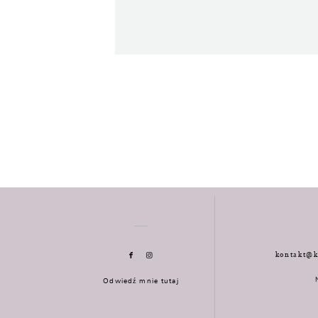
kontakt@k
Odwiedź mnie tutaj