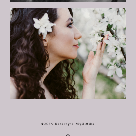
©2025 Katarzyna Myślińska