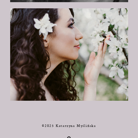
©2025 Katarzyna Myślińska