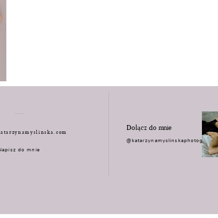
Dołącz do mnie
atarzynamyslinska.com
@katarzynamyslinskaphotograph
Napisz do mnie