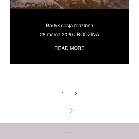
KONTAKT
UMÓW SIĘ ZE MNĄ →
Bałtyk sesja rodzinna
28 marca 2020
/
RODZINA
READ MORE
1
2