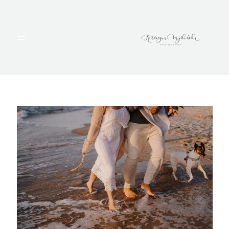
HOME
PORTFOLIO
BLOG
ALBUMY
O MNIE