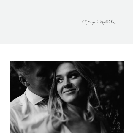
HOME
PORTFOLIO
BLOG
ALBUMY
O MNIE