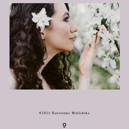
©2025 Katarzyna Myślińska