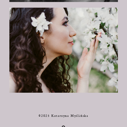
©2025 Katarzyna Myślińska