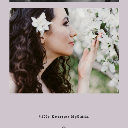
©2025 Katarzyna Myślińska