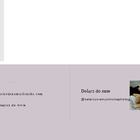
Dołącz do mnie
atarzynamyslinska.com
@katarzynamyslinskaphotograph
Napisz do mnie