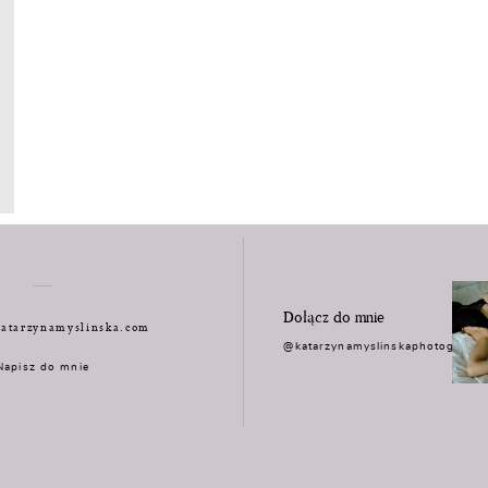
Dołącz do mnie
atarzynamyslinska.com
@katarzynamyslinskaphotograph
Napisz do mnie