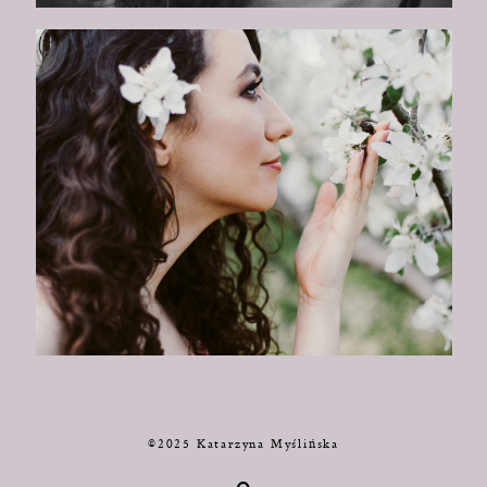
©2025 Katarzyna Myślińska