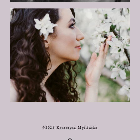
©2025 Katarzyna Myślińska