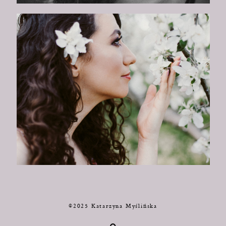
©2025 Katarzyna Myślińska