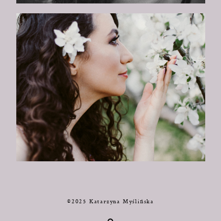
©2025 Katarzyna Myślińska