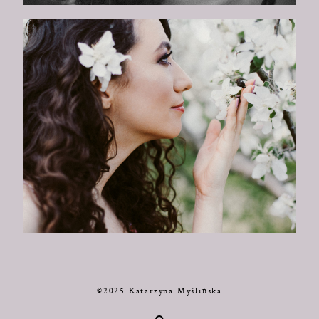
©2025 Katarzyna Myślińska