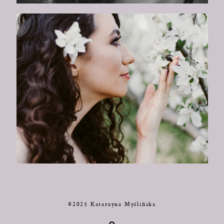
©2025 Katarzyna Myślińska