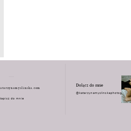
Dołącz do mnie
atarzynamyslinska.com
@katarzynamyslinskaphotograph
Napisz do mnie