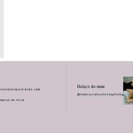
Dołącz do mnie
atarzynamyslinska.com
@katarzynamyslinskaphotograph
Napisz do mnie