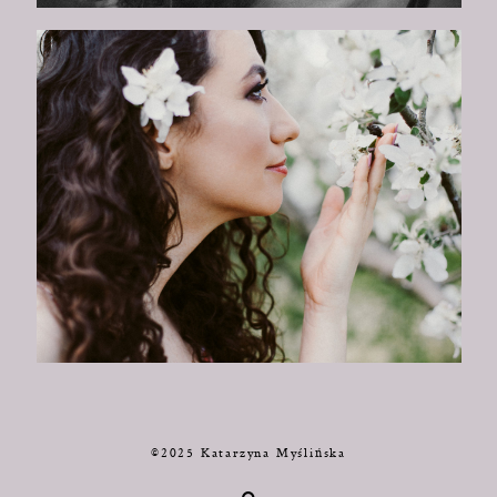
©2025 Katarzyna Myślińska