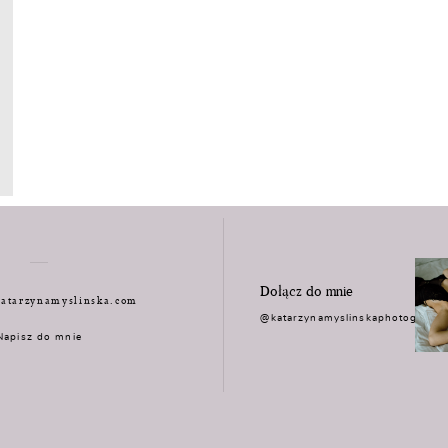
Dołącz do mnie
atarzynamyslinska.com
@katarzynamyslinskaphotograph
Napisz do mnie