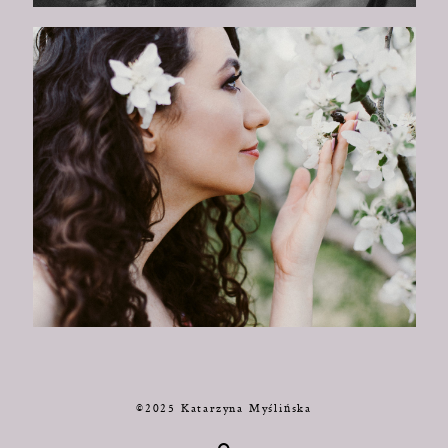
©2025 Katarzyna Myślińska