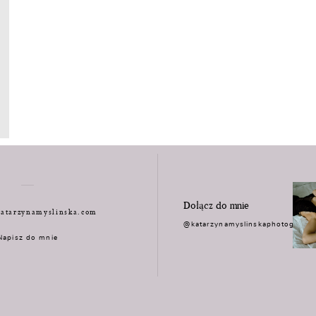
Dołącz do mnie
atarzynamyslinska.com
@katarzynamyslinskaphotograph
Napisz do mnie