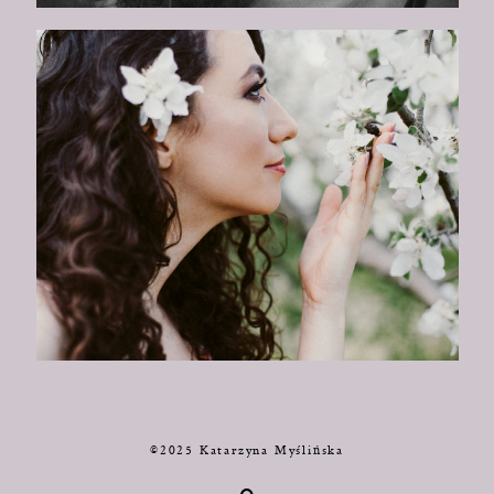
©2025 Katarzyna Myślińska