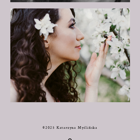
©2025 Katarzyna Myślińska