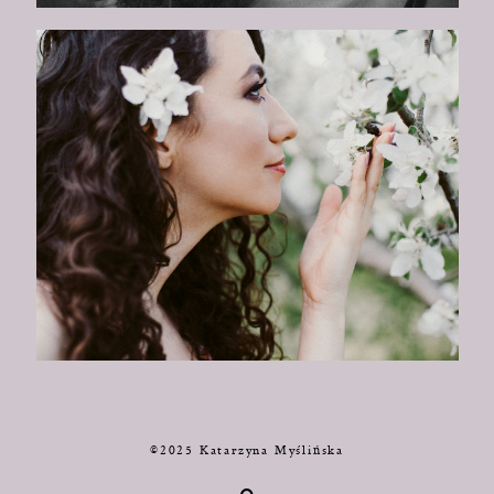
©2025 Katarzyna Myślińska