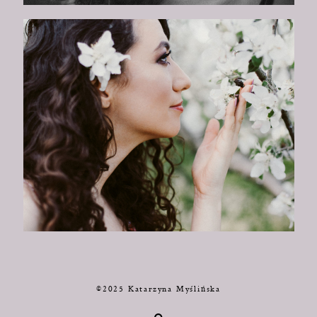
©2025 Katarzyna Myślińska