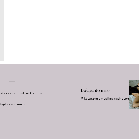
Dołącz do mnie
atarzynamyslinska.com
@katarzynamyslinskaphotograph
Napisz do mnie