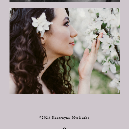
©2025 Katarzyna Myślińska