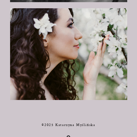
©2025 Katarzyna Myślińska