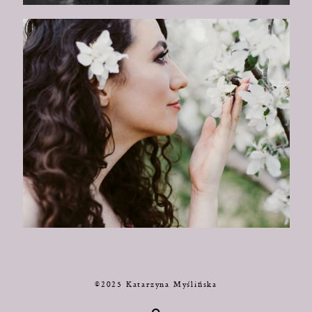
©2025 Katarzyna Myślińska