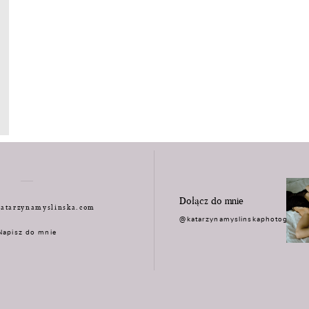
Dołącz do mnie
atarzynamyslinska.com
@katarzynamyslinskaphotograph
Napisz do mnie