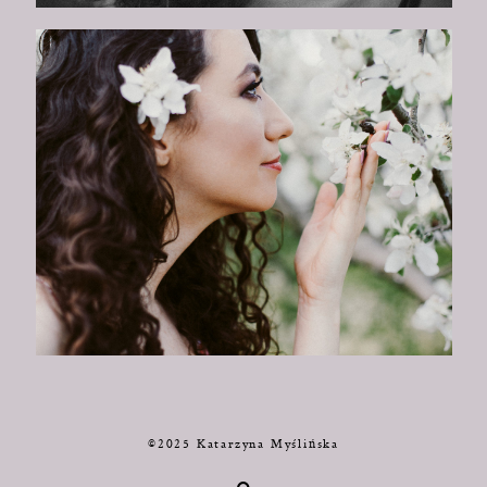
©2025 Katarzyna Myślińska