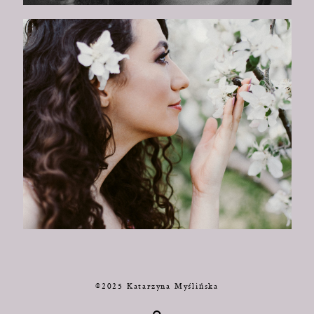
©2025 Katarzyna Myślińska