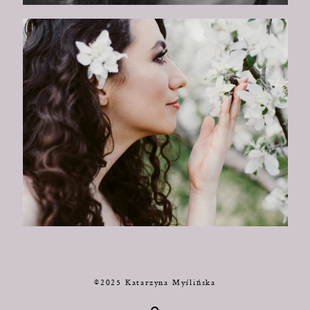
©2025 Katarzyna Myślińska