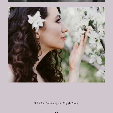
©2025 Katarzyna Myślińska