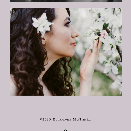
©2025 Katarzyna Myślińska