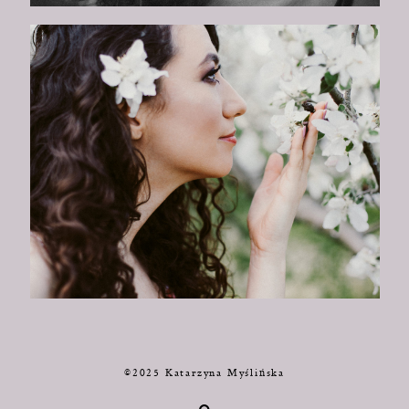
©2025 Katarzyna Myślińska