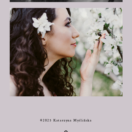
©2025 Katarzyna Myślińska