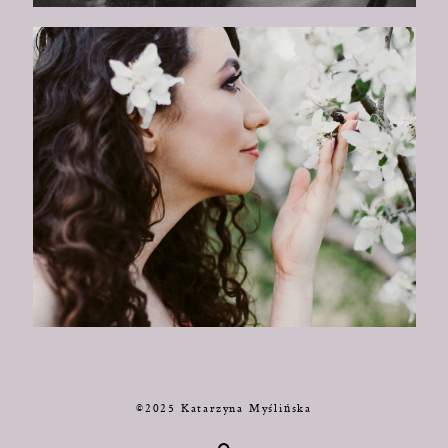
©2025 Katarzyna Myślińska