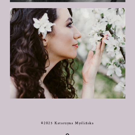
©2025 Katarzyna Myślińska