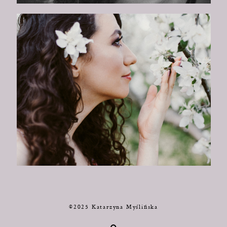
©2025 Katarzyna Myślińska