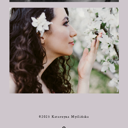
©2025 Katarzyna Myślińska