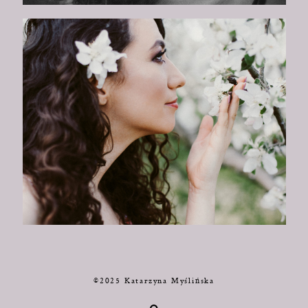
©2025 Katarzyna Myślińska